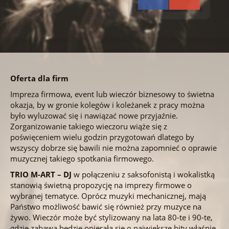
Oferta dla firm
Impreza firmowa, event lub wieczór biznesowy to świetna
okazja, by w gronie kolegów i koleżanek z pracy można
było wyluzować się i nawiązać nowe przyjaźnie.
Zorganizowanie takiego wieczoru wiąże się z
poświęceniem wielu godzin przygotowań dlatego by
wszyscy dobrze się bawili nie można zapomnieć o oprawie
muzycznej takiego spotkania firmowego.
TRIO M-ART – DJ
w połączeniu z saksofonistą i wokalistką
stanowią świetną propozycję na imprezy firmowe o
wybranej tematyce. Oprócz muzyki mechanicznej, mają
Państwo możliwość bawić się również przy muzyce na
żywo. Wieczór może być stylizowany na lata 80-te i 90-te,
gdzie zabawa będzie opierała się o największe hity właśnie