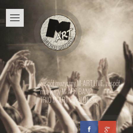
zespół muzyczny M-ART LIVE, zespół
muzyczny M-ART BAND
TRIO M-ART wokal DJ sax