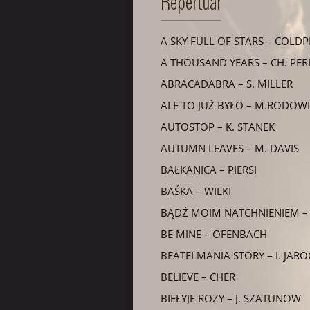
Repertuar
A SKY FULL OF STARS – COLDP
A THOUSAND YEARS – CH. PER
ABRACADABRA – S. MILLER
ALE TO JUŻ BYŁO – M.RODOW
AUTOSTOP – K. STANEK
AUTUMN LEAVES – M. DAVIS
BAŁKANICA – PIERSI
BAŚKA – WILKI
BĄDŹ MOIM NATCHNIENIEM –
BE MINE – OFENBACH
BEATELMANIA STORY – I. JAR
BELIEVE – CHER
BIEŁYJE ROZY – J. SZATUNOW