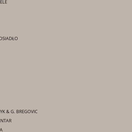
ELE
DSIADŁO
YK & G. BREGOVIC
ANTAR
A