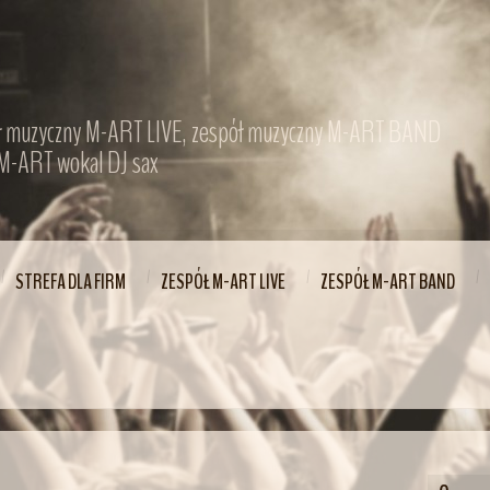
ł muzyczny M-ART LIVE, zespół muzyczny M-ART BAND
M-ART wokal DJ sax
STREFA DLA FIRM
ZESPÓŁ M-ART LIVE
ZESPÓŁ M-ART BAND