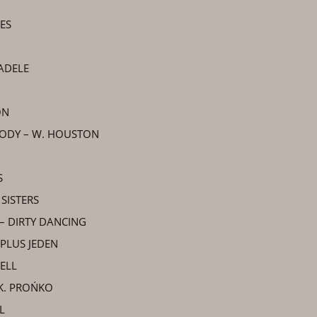
LES
 ADELE
ON
ODY – W. HOUSTON
S
 SISTERS
 – DIRTY DANCING
PLUS JEDEN
WELL
 K. PROŃKO
L