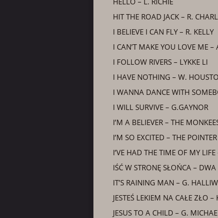
HELLO – L. RICHIE
HIT THE ROAD JACK – R. CHAR
I BELIEVE I CAN FLY – R. KELLY
I CAN’T MAKE YOU LOVE ME –
I FOLLOW RIVERS – LYKKE LI
I HAVE NOTHING – W. HOUST
I WANNA DANCE WITH SOMEB
I WILL SURVIVE – G.GAYNOR
I’M A BELIEVER – THE MONKEE
I’M SO EXCITED – THE POINTER
I’VE HAD THE TIME OF MY LIFE
IŚĆ W STRONĘ SŁOŃCA – DWA 
IT’S RAINING MAN – G. HALLI
JESTEŚ LEKIEM NA CAŁE ZŁO –
JESUS TO A CHILD – G. MICHAE