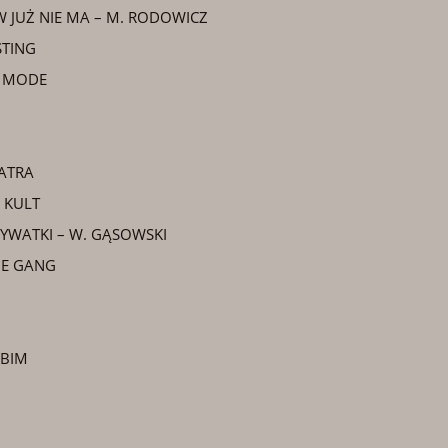
 JUŻ NIE MA – M. RODOWICZ
STING
E MODE
NATRA
 KULT
RYWATKI – W. GĄSOWSKI
HE GANG
OBIM