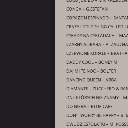
COCO JUMBO – MR. PRESIDEN
CONGA – G.ESTEFAN
CORAZON ESPINADO – SANTA
CRAZY LITTLE THING CALLED 
CYKADY NA CYKLADACH – M
CZARNY ALIBABA – A. ZAUCHA
CZERWONE KORALE – BRATHA
DADDY COOL – BONEY M
DAJ MI TĘ NOC – BOLTER
DANCING QUEEN – ABBA
DIAMANTE – ZUCCHERO & RA
DNI, KTÓRYCH NIE ZNAMY – M
DO NIEBA – BLUE CAFE
DON’T WORRY BE HAPPY – B. 
DWUDZIESTOLATKI – M. KOSS