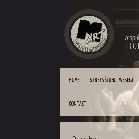
zespó
TRIO 
HOME
STREFA ŚLUBU I WESELA
KONTAKT