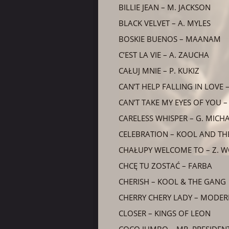
BILLIE JEAN – M. JACKSON
BLACK VELVET – A. MYLES
BOSKIE BUENOS – MAANAM
C’EST LA VIE – A. ZAUCHA
CAŁUJ MNIE – P. KUKIZ
CAN’T HELP FALLING IN LOVE 
CAN’T TAKE MY EYES OF YOU –
CARELESS WHISPER – G. MICH
CELEBRATION – KOOL AND T
CHAŁUPY WELCOME TO – Z. W
CHCĘ TU ZOSTAĆ – FARBA
CHERISH – KOOL & THE GANG
CHERRY CHERY LADY – MODER
CLOSER – KINGS OF LEON