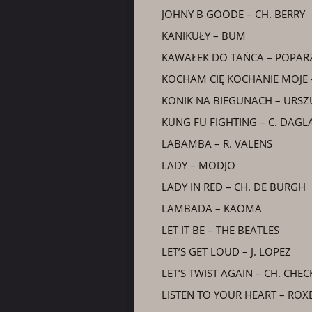
JOHNY B GOODE – CH. BERRY
KANIKUŁY – BUM
KAWAŁEK DO TAŃCA – POPAR
KOCHAM CIĘ KOCHANIE MOJE
KONIK NA BIEGUNACH – URSZ
KUNG FU FIGHTING – C. DAGL
LABAMBA – R. VALENS
LADY – MODJO
LADY IN RED – CH. DE BURGH
LAMBADA – KAOMA
LET IT BE – THE BEATLES
LET’S GET LOUD – J. LOPEZ
LET’S TWIST AGAIN – CH. CHEC
LISTEN TO YOUR HEART – ROX