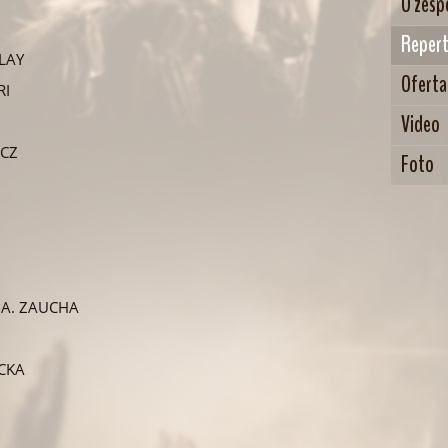
O zesp
Repert
LAY
Oferta
RI
Video
ICZ
Foto
 A. ZAUCHA
OCKA