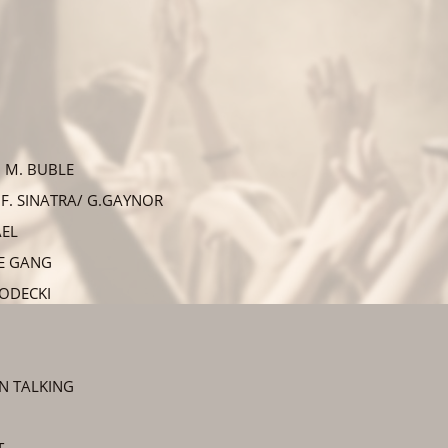
– M. BUBLE
 F. SINATRA/ G.GAYNOR
AEL
HE GANG
ODECKI
N TALKING