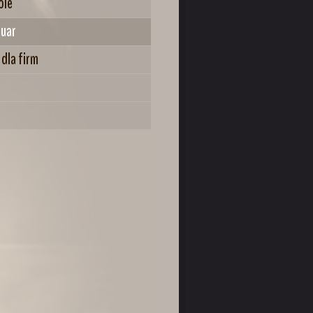
ole
uar
 dla firm