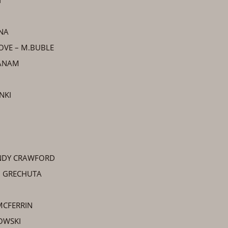
T
NA
LOVE – M.BUBLE
AANAM
NKI
NDY CRAWFORD
. GRECHUTA
MCFERRIN
OWSKI