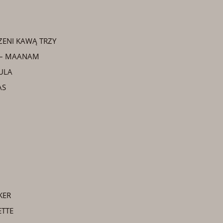
ZENI KAWĄ TRZY
 – MAANAM
ULA
AS
KER
ETTE