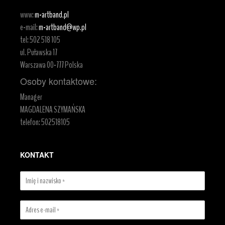
www:
m-artband.pl
e-mail:
m-artband@wp.pl
tel:
502 518 105
ul. Puławska 17
Warszawa
00-777
Polska
Osoby kontaktowe:
Manager
MAGDALENA SZYMAŃSKA
telefon: 502518105
KONTAKT
I
m
i
A
ę
d
i