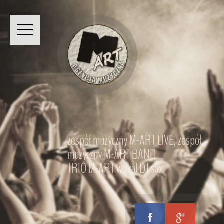
zespół muzyczny M-ART LIVE, zespół
muzyczny M-ART BAND
TRIO M-ART wokal DJ sax