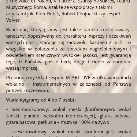
z The Voice of Poland, X- Factor’a, Szansy na sukces, Teatru
Muzycznego Roma, a także ze współpracy z takimi
artystami jak: Piotr Rubik, Robert Chojnacki czy zespół
Volver.
Repertuar, który gramy jest także bardzo zróżnicowany,
taneczny, dopasowany do charakteru imprezy i oczekiwań
waszych gości, starając się zadowolić każdego z nich. To
wszystko w połączeniu ze sprzętem nagłośnieniowym i
oświetleniem scenicznym wysokiej jakości, jest gwarancją
tego, iż Państwa goście będą długo i ciepło wspominać
waszą imprezę.
Proponujemy skład zespołu M-ART LIVE w kilku wariantach
wokalno – instrumentalnych w zależności od Państwa
potrzeb i oczekiwań.
Warianty(gramy od 4 do 7 osób) :
– siedmioosobowy: wokal męski (konferansjer), wokal
żeński, pianino, saksofon (konferansjer), gitara solowa,
gitara basowa, perkusja – muzyka 100% na żywo
– sześcioosobowy: wokal męski (konferansjer), wokal