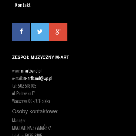
Kontakt
ZESPÓŁ MUZYCZNY M-ART
www:
m-artband.pl
e-mail:
m-artband@wp.pl
tel:
502 518 105
ul. Puławska 17
Warszawa
00-777
Polska
Osoby kontaktowe:
Manager
MAGDALENA SZYMAŃSKA
telefon: 502518105