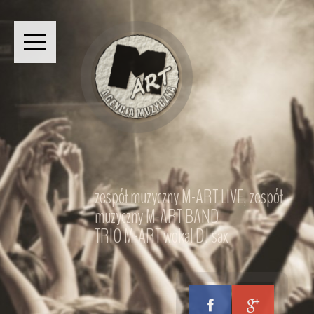
zespół muzyczny M-ART LIVE, zespół
muzyczny M-ART BAND
TRIO M-ART wokal DJ sax